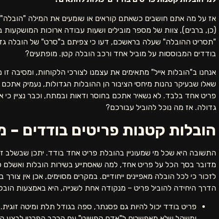
אז על מה אתם חושבים כשאתם קוראים או שומעים את המילה "הובלה"? מ
(כן, ברבים), צוות של מספר מובילים ושעות עבודה ארוכות המושקעות 
"תסריט ההובלה" שעלה בראשכם, דעו כי צפיתם ב"סרט" של הובלה גדולה
בודדים המבוססות על מוביל אחד ורכב הובלה קטן. מופתעים?
אנחנו ב"הובלות אייל" מתאימים את עצמנו לצורכי הלקוחות, ומסיבה זו 
שאלו שבעיקר נהנות מיחסי הציבור הן ההובלות הגדולות, נעמיק אתכם
פריט אחד בלבד. לא נשאיר אתכם בחוסר ודאות ובמתח, וכבר נציין כי א
גדולה. אז מה נוכל להוביל עבורכם?
הובלות קטנות פריטים בודדים – מי
התשובה היא שכל מי שמעוניין בהובלת פריט אחד בודד. יתכן שבשלב ז
מדובר בסך הכל על פריט אחד, למה שאסתייע בשירות הובלות ואשלם כ
לזכור כי לכל הובלה מאפיינים ייחודיים. במקרים מסוימים, אכן אין צור
הדרך היחידה להוביל פריט – מנקודה אחת לשנייה, היא באמצעות הובל
פריט בודד יכול להיות גם פסנתר, ספה בגודל תלת ומיטה זוגית. כ
ומשקל שלא מאפשרים ל"אדם הפשוט" עם הרכב הפרטי לבצע ה