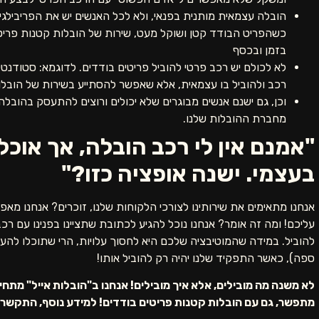
הובלה עצמאית מותנית בפנאי, ולא לכל האנשים יש את הפריבילג
כשהפריט הבודד קטן ושוקל מעט, שירות של הובלות קטנות פריטי
בזמן ובכסף
לא לכולם יש רכב פרטי להוביל פריטים בודדים. לדוגמא: סטודנטים 
רכב ולהוביל בו עצמאית, אלא שאפשר להסתייע בשירות של הובל
וכן, גם ישנם אנשים מבוגרים שלא יכולים ורוצים להתעסק בהובל
מחברת ההובלות שלנו.
"אמנם אין לי רכב הובלה, אך אוכ
בעצמי. ישנה אופציה כזו?"
אנחנו מתאימים את שירותינו לצורכי הלקוחות שלנו, זוכרים? אנחנו מ
עליכם! ומה זה אומר? אנחנו נוכל להגיע לכתובת שתציינו בפנינו עם ר
להוביל. במידה שהמוטיבציה שלכם היא לחסוך עלויות, הרי שתוכלו לה
ספה), כאשר התפקיד שלנו יהיה רק להוביל אותו!
לא משנה מה מובילים, אלא איך מובילים! אנחנו ב"הובלות אייל" מתח
מתפשר, גם עם הובלות קטנות פריטים בודדים! למידע נוסף, התקשרו