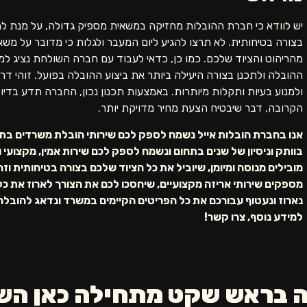
יש לוודא כי חברת ההובלות מחזיקה במשאית מספיק גדולה, על מנת להב
בצורה בטיחותית. לא תרצו להגיע ליום המעבר ולגלות כי מדובר על מש
מהריהוט והציוד שלכם. כמו כן, כדאי לעבוד עם חברה השולחת נציג למ
ההובלה ולתכנן בצורה היעילה ביותר את ביצוע ההובלה בפועל. זוהי ד
ולמנוע בעיות ותקלות מיותרות. באמצעות תכנון נכון, החברה תדע בדי
הקרובה, דבר שיבטיח הצעת מחיר מדויקת יותר.
אנו בחברת הובלות אייל נשמח לספק לכם שירותי הובלת משרדים בתל
בוותק וניסיון של שנים בתחום ונשמח לספק לכם שירות אמין, מקצועי ו
מובילים מנוסה ומיומן, שיוביל את כל הציוד שלכם בצורה בטיחותית ו
מספקים שירותי אריזה מקצועיים, שיחסכו לכם את הצורך לארוז את כל 
נארוז ונעטוף עבורכם את כל הפריטים הקיימים במשרד ונדאג להובלה 
למידע נוסף, צרו קשר!
 בראש שקט מתחילה כאן הש