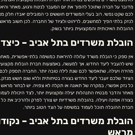
מדובר על חברה שתוכל להפוך את יום המעבר לנינוח ורגוע, מאחר והיא
לכם שקט נפשי. רוב בעלי המשרדים חוששים כי המובילים יאבדו חלק מציו
לנזק בלתי הפיך למחשבים, לריהוט ולציוד של החברה. לכן חשוב מראש
ההובלות האיכותית והמקצועית ביותר בשוק.
הובלת משרדים בתל אביב – כיצד
אין ספק כי הובלת משרד עלולה להיראות כמשימה בלתי אפשרית, מאחר 
שיש להעביר ליעד החדש. אך למעשה, באמצעות חברת הובלות מקצועית
מהירה ויעילה, שתאפשר לכם שנת לילה טובה יותר. החברה תספק לכם שי
הציוד שלכם יועבר ליעד החדש בצורה בטיחותית וללא שום חשש מנזק. 
כל נזק אפשרי, במקרה של תאונה או תקלה לא צפויה. יש לבחור מרא
מאחר והדבר מבטיח התנהלות יעילה ומקצועית יותר, לצד היכולת לעמוד
בצורה אמינה ויעילה. בהובלות משרדיות יש צורך לפרק ולהרכיב את כל 
חברת ההובלה תוכל לעמוד במשימה על הצד הטוב ביותר.
הובלת משרדים בתל אביב – נקודו
מראש