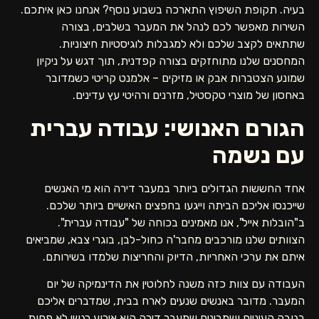
בעיה. תקופת השיפוץ התארכה בשבוע נוסף? אנחנו כאן איתכם.
השירות מאפשר לכם לנהל את המעבר בשלבים, בצורה
שתתאים לקצב שלכם ולא למגבלות לוגיסטיות חיצוניות.
המחסנים שלנו מתוחזקים בצורה קפדנית, תוך דגש על ניקיון
שמונע הצטברות אבק או מזיקים – אלמנט קריטי כשמדובר
באחסון של מוצרי טקסטיל, מזרנים ורהיטי עץ עדינים.
הגורם האנושי: עבודה עברית
עם נשמה
אחד החששות הגדולים ביותר במעבר דירה הוא מי האנשים
שייכנסו אליכם הביתה וייגעו בחפצים האישיים ביותר שלכם.
ב"הובלות אייל", אנו מאמינים בכוחה של "עבודה עברית".
הצוותים שלנו מורכבים מחבר'ה כחול-לבן, בוגרי צבא, שמביאים
איתם את ערכי האחריות, הדיוק והחריצות שלמדו בשירותם.
העבודה עם צוות כזה משנה לחלוטין את הדינמיקה של יום
המעבר. מדובר באנשים שנעים לארח בבית, שמדברים אליכם
בגובה העיניים ושמבינים שמעבר דירה הוא אירוע רגשי לא פחות