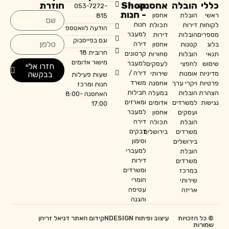
כללי
הובלה
אחסנה
Shop
חוזרת
053-7272-
- חנות
ראשי
הובלת
אחסון
815
חנות
לקוחות
דירות
תכולת
הודעה לוואטספ
למעבר
מספרים
הובלות
דירות
וגם בפייסבוק
דירה
בלוג
קטנות
אחסון
חרובית 18
קרטונים
תנאי
הובלות
סחורות
מישור אדומים
למעבר
שימוש
לחפצי
לעסקים
חזרו אליי
דירה /
בבקשה
מדיניות
אומנות
שירותי
שעות פעילות
משרד
פרטיות
ויקרי ערך
אחסנה
חנות ומרכז
חבילות
הצהרת
הובלות
במעלה
האחסנה 8:00-
ומארזים
נגישות
למשרדים
אדומים
17:00
למעבר
ועסקים
אחסון
דירה
הובלת
תכולה
דבקים
משרדים
בירושלים
וסימון
בירושלים
למעברי
הובלת
דירות
משרדים
ומשרדים
במרכז
חומרי
שירותי
עטיפה
אריזה
והגנה
© כל הזכויות
עיצוב ופיתוח NDESIGN
קידום האתר דניאל זריהן
שמורות