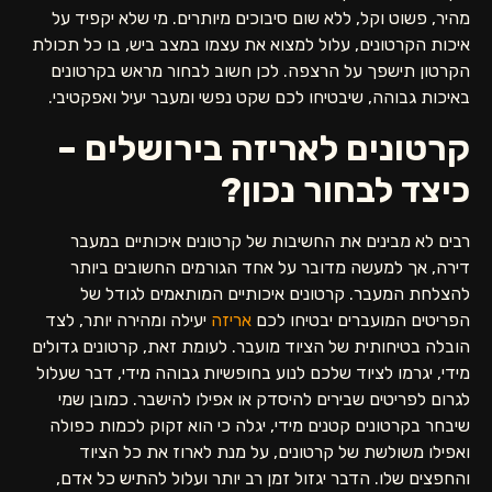
מהיר, פשוט וקל, ללא שום סיבוכים מיותרים. מי שלא יקפיד על
איכות הקרטונים, עלול למצוא את עצמו במצב ביש, בו כל תכולת
הקרטון תישפך על הרצפה. לכן חשוב לבחור מראש בקרטונים
באיכות גבוהה, שיבטיחו לכם שקט נפשי ומעבר יעיל ואפקטיבי.
קרטונים לאריזה בירושלים –
כיצד לבחור נכון?
רבים לא מבינים את החשיבות של קרטונים איכותיים במעבר
דירה, אך למעשה מדובר על אחד הגורמים החשובים ביותר
להצלחת המעבר. קרטונים איכותיים המותאמים לגודל של
הפריטים המועברים יבטיחו לכם
אריזה
יעילה ומהירה יותר, לצד
הובלה בטיחותית של הציוד מועבר. לעומת זאת, קרטונים גדולים
מידי, יגרמו לציוד שלכם לנוע בחופשיות גבוהה מידי, דבר שעלול
לגרום לפריטים שבירים להיסדק או אפילו להישבר. כמובן שמי
שיבחר בקרטונים קטנים מידי, יגלה כי הוא זקוק לכמות כפולה
ואפילו משולשת של קרטונים, על מנת לארוז את כל הציוד
והחפצים שלו. הדבר יגזול זמן רב יותר ועלול להתיש כל אדם,