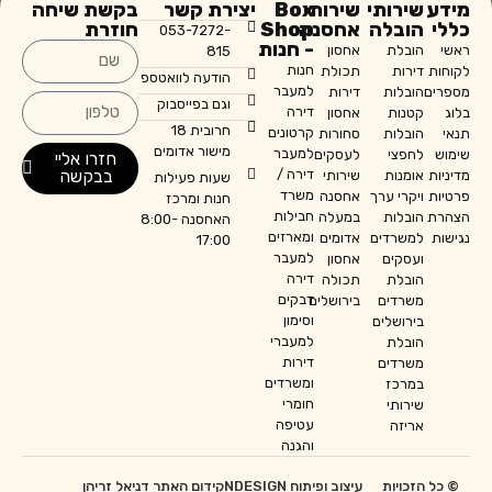
מידע
שירותי
שירותי
Box
יצירת קשר
בקשת שיחה
כללי
הובלה
אחסנה
Shop
חוזרת
053-7272-
- חנות
ראשי
הובלת
אחסון
815
חנות
לקוחות
דירות
תכולת
הודעה לוואטספ
למעבר
מספרים
הובלות
דירות
וגם בפייסבוק
דירה
בלוג
קטנות
אחסון
חרובית 18
קרטונים
תנאי
הובלות
סחורות
מישור אדומים
למעבר
שימוש
לחפצי
לעסקים
חזרו אליי
דירה /
בבקשה
מדיניות
אומנות
שירותי
שעות פעילות
משרד
פרטיות
ויקרי ערך
אחסנה
חנות ומרכז
חבילות
הצהרת
הובלות
במעלה
האחסנה 8:00-
ומארזים
נגישות
למשרדים
אדומים
17:00
למעבר
ועסקים
אחסון
דירה
הובלת
תכולה
דבקים
משרדים
בירושלים
וסימון
בירושלים
למעברי
הובלת
דירות
משרדים
ומשרדים
במרכז
חומרי
שירותי
עטיפה
אריזה
והגנה
© כל הזכויות
עיצוב ופיתוח NDESIGN
קידום האתר דניאל זריהן