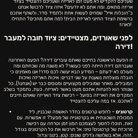
שעליכם להקדיש לא מעט זמן לאריזה ושעליכם להצטייד בציוד
אריזה מתאים. ומה אתם לא יודעים? איזה ציוד לרכוש! אנחנו
ב”הובלות אייל” שמחים לעשות אחת ולתמיד סדר, ולשתף אתכם
ברשימת הציוד החיוני לאריזת הבית! למה אתם מחכים? התחילו
לארוז!
לפני שאורזים, מצטיידים: ציוד חובה למעבר
דירה!
זו הפעם הראשונה בחייכם שאתם עוברים דירה? הפעם האחרונה
שעברתם דירה הייתה לפני כעשור? לא משנה מה שכחתם ומה
מעולם לא ידעתם – המידע הבא יעשה לכם סדר! אנו מאמינים כי
הובלה מוצלחת נשענת על שני דברים: איכות האריזה ואיכות
המובילים. מאחר שמובילים מקצועיים ומנוסים כבר יש (אנחנו!), כל
שנותר הוא להנחות אתכם מעט באשר לאריזה. כעת, נתמקד בשלב
המקדים את האריזה בפועל – רכישת ציוד האריזה שאתם חייבים
אתכם. אז במה עליכם להצטייד?
קרטונים
– לחפש קרטונים בחדר האשפה שבבניין, ליד
המכולת השכונתית או בקרטונייה של מפעל? זו אפשרות. עם
זאת, תוכלו לחסוך לעצמכם המון זמן וטרחה עם רכישה
מרוכזת של קרטונים! טיפ: אל תרכשו את כל הקרטונים בגודל
זהה, אלא בשלושה גדלים שונים: קטן, בינוני וגדול.