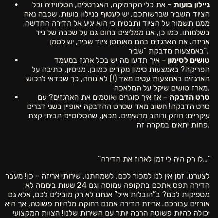
ניילון בועות
– את כלי הקרמיקה, האגרטלים, הטלוויזיה וכל
הציוד השביר שברשותכם, יש לעטוף בניילון בועות. שכבה נאה
ממנו תשמור על הציוד ותבטיח כי הוא יגיע אל הדירה החדשה
בשלמותו. כמו כן, אנו ממליצים בחום גם על שכבה של נייר
אריזה. את הארגזים בהם מאוחסן ציוד שביר, יש לסמן
באמצעות מדבקת “שביר”.
טושים לסימון
– איך תדעו מה יש בכל ארגז במעמד
הפריקה? באמצעות סימון מקדים כמובן. מניסיון, כתיבה על
הארגזים באמצעות עטים מאד (!) לא נוחה, כך שכדאי לרכוש
מארז טושים שיקל על המלאכה.
סרט הדבקה
– אז איך סוגרים ואוטמים את הארגזים? עם
סרט הדבקה! חשוב מאד שסרט ההדבקה יאופיין בשני דברים
עיקריים: חוזק ורוחב מרשימים. מכאן, שהסלוטייפ הביתי קצת
פחות יתאים במקרה זה.
“לו רק היה לי זמן לארוז את הדירה…”
לצערנו, זמן אין לנו למכור לכם. לשמחתנו, שירותי אריזה – כן! מעבר
הדירה תפס אתכם בתקופה עמוסה וגם 24 שעות ביממה לא
מספיקות לכם? ב”הובלות אייל” אנחנו לא רק מובילים לכם, אלא גם
אורזים עבורכם. אריזת הדירה אמנם רחוקה מלהיות פשוטה, אך היא
יכולה להיות פשוטה הרבה יותר עם השירות שלנו! הצוות המקצועי