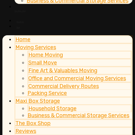
Business & Commercial Storage Services
The Box Shop
Reviews
Blog
Home
Moving Services
Home Moving
Small Move
Fine Art & Valuables Moving
Office and Commercial Moving Services
Commercial Delivery Routes
Packing Service
Maxi Box Storage
Household Storage
Business & Commercial Storage Services
The Box Shop
Reviews