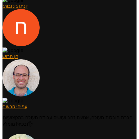
יונתן גינזבורג
חן הרוש
עמיחי קראוס
חברת הובלות מעולה, אנשים זהב ועושים עבודה מעולה במקצועיות
ובכיף! מומלץ👌