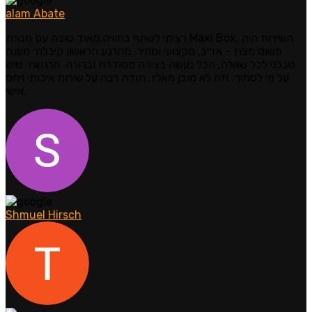
alam Abate
רציתי לשתף בחוויה מאוד טובה עם חברת Maxi Box. השירות היה
פשוט מצוין – אדיב, מקצועי ומהיר. מהרגע הראשון קיבלתי מענה
סבלני לכל שאלה, הכל נעשה בצורה מסודרת וברורה. הרגשתי שיש
על מי לסמוך, וזה לא מובן מאליו. תודה רבה על שירות איכותי ויחס
אישי.
Shmuel Hirsch