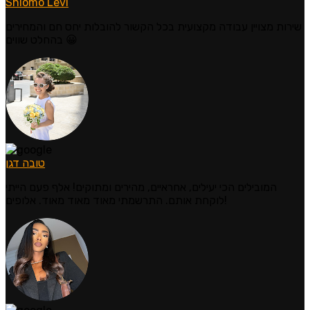
Shlomo Levi
שירות מצויין עבודה מקצועית בכל הקשור להובלות יחס חם והמחירים
בהחלט שווים 😀
טובה דגן
המובילים הכי יעילים, אחראיים, מהירים ומתוקים! אלף פעם הייתי
לוקחת אותם. התרשמתי מאוד מאוד מאוד. אלופים!