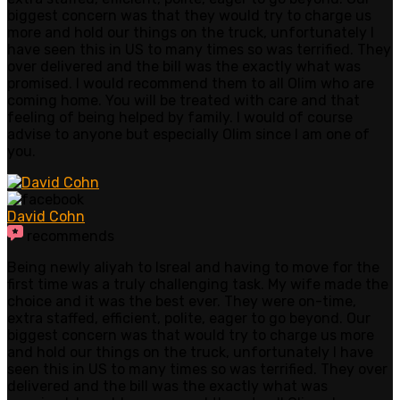
biggest concern was that they would try to charge us
more and hold our things on the truck, unfortunately I
have seen this in US to many times so was terrified. They
over delivered and the bill was the exactly what was
promised. I would recommend them to all Olim who are
coming home. You will be treated with care and that
feeling of being helped by family. I would of course
advise to anyone but especially Olim since I am one of
you.
David Cohn
recommends
Being newly aliyah to Isreal and having to move for the
first time was a truly challenging task. My wife made the
choice and it was the best ever. They were on-time,
extra staffed, efficient, polite, eager to go beyond. Our
biggest concern was that would try to charge us more
and hold our things on the truck, unfortunately I have
seen this in US to many times so was terrified. They over
delivered and the bill was the exactly what was