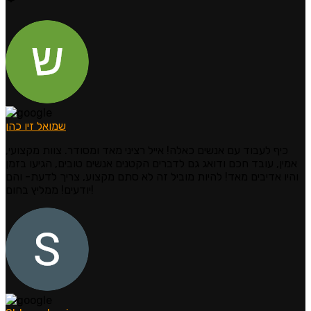
שמואל זיו כהן
כיף לעבוד עם אנשים כאלה! אייל רציני מאד ומסודר. צוות מקצועי,
אמין, עובד חכם ודואג גם לדברים הקטנים אנשים טובים, הגיעו בזמן
והיו אדיבים מאד! להיות מוביל זה לא סתם מקצוע, צריך לדעת- והם
יודעים! ממליץ בחום!