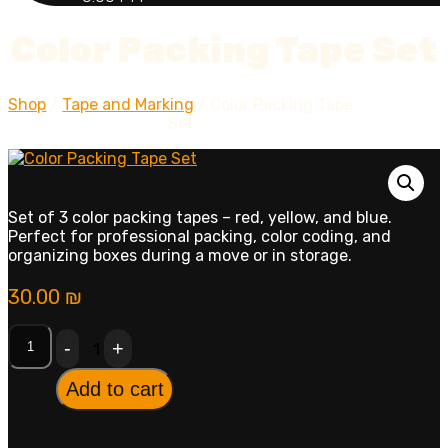
Color Packing Tape Set
Shop
/
Tape and Marking
/ Color Packing Tape
Set
Set of 3 color packing tapes – red, yellow, and blue.
Perfect for professional packing, color coding, and
organizing boxes during a move or in storage.
30.00
₪
Quantity
-
+
1
Add to cart