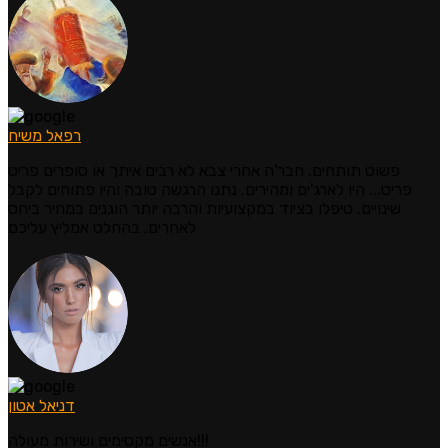
רפאל משיח
פשוט תותחים. חבר'ה אחרי צבא לא רבים איתך או סופרים פריט
פריט... היו לארג'ים ומהירים. נתנו הרגשה טובה והיו פתוחים לקבל
שינויים. טיפלו בציוד במקצועיות והרבה יותר הוגנים במחיר ביחס
לאחרים. בהחלט אמליץ עליכם
דניאל אטון
אנשים מקסימים ושירות מעולה!!!