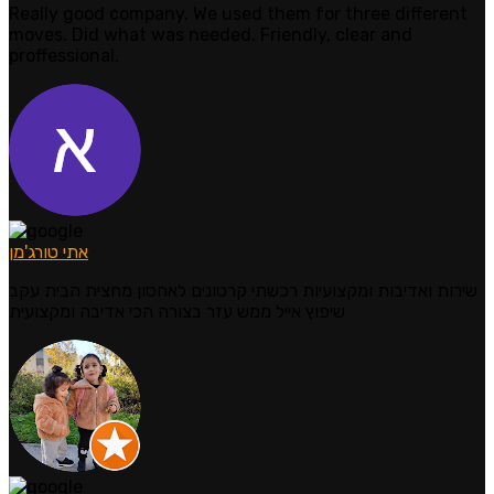
Really good company. We used them for three different
moves. Did what was needed. Friendly, clear and
proffessional.
אתי טורג'מן
שירות ואדיבות ומקצועיות רכשתי קרטונים לאחסון מחצית הבית עקב
שיפוץ אייל ממש עזר בצורה הכי אדיבה ומקצועית