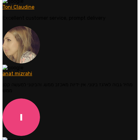
Toni Claudine
Excellent customer service, prompt delivery
anat mizrahi
מחיר גבוה לארגז בינוני. אין ידיות מאכזב ממש. והבינוני למעשה קטן
ממש