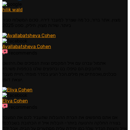
hilik wald
מצוין. אתר ברור, כל מה שצריך למעבר דירה. סכום המשלוח סביר
ביותר. שירות מצוין. חיליק, ספט 2025
Ayallabatsheva Cohen
recommends
אתמול עברנו עם אייל המקסים וצוות הנסיכים שלו.הרגשנו
מחובקים.הם טיפלו בנו ובחפצים שלנו בכפפות משי.היו
סבלנים,ואכפתיים.אין מילים.הכל הגיע בסדר מופתי..חויית מעבר
יוצאת דופן.
Eliya Cohen
recommends
אם אתם מחפשים את חברת ההובלות שתעביר לכם את המעבר
בצורה החלקה והרגועה ביותר- הובלות אייל זו הכתובת בשבלכם!
אייל והצוות הנדיר שלו! כמו יחידת עלית מסתערים על הבית, אבל יחד