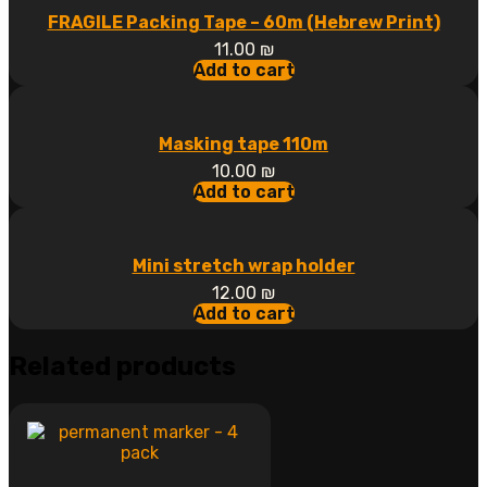
FRAGILE Packing Tape – 60m (Hebrew Print)
11.00
₪
Add to cart
Masking tape 110m
10.00
₪
Add to cart
Mini stretch wrap holder
12.00
₪
Add to cart
Related products