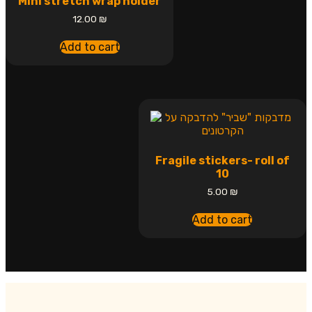
Mini stretch wrap holder
12.00
₪
Add to cart
Fragile stickers- roll of
10
5.00
₪
Add to cart