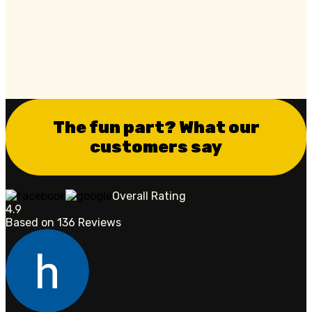
The fun part? What our
customers say
Overall Rating
4.9
Based on
136
Reviews