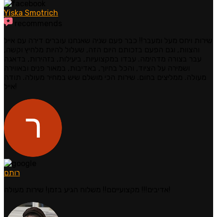
Yiska Smotrich
recommends
שירות ויחס מעל ומעבר!! כבר פעם שניה שאנחנו עוברים דירה עם אייל
והצוות, וגם הפעם בזכותם היום הזה, שעלול להיות מלחיץ וקשה,
עבר בצורה מדהימה. עבדו במקצועיות, ביעילות, בזהירות, בדאגה
ושמירה על הציוד, והכל בחיוך, באדיבות, במאור פנים ובאווירה
מעולה. ממליצים בחום. שירות הכי מושלם שיש במחיר מעולה. תודה
אייל!
רותם
אדיבים!!! מקצועייםם!! משלוח הגיע בזמן! שירות מעולה!