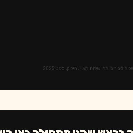
סביר ביותר. שירות מצוין. חיליק, ספט 2025
 בראש שקט מתחילה כאן הש