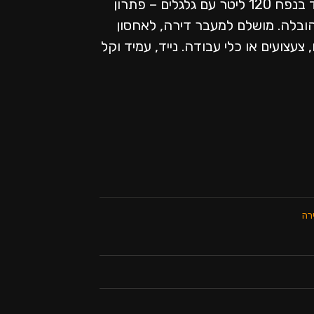
ארגז אחסון חזק במיוחד בנפח 120 ליטר עם גלגלים – פתרון
והובלה. מושלם למעבר דירה, לאחסון
, צעצועים או כלי עבודה. נייד, עמיד וקל
רה