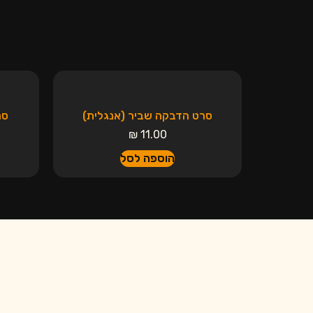
סרט הדבקה שביר (אנגלית)
סר
₪
11.00
הוספה לסל